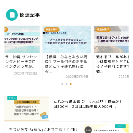
関連記事
れ旅行
子連れ旅行
子連れ旅行
横浜・みなとみらい周
流れるプールがあるホテ
ハレクラニ沖縄 サン
】プール付きのホテル
ルは関東だとどこにあ
トウイングとビーチ
どこ？子連れ旅行に
る？子連れにおすすめの
ントウイングどっちが.
.
宿...
2025年7月
2025年5月19日
2025年6月3日
これから映画観に行く人必見！映画が1
回500円！2回目以降も最大900円...
手づかみ食べ(BLW)におすすめ！片付け