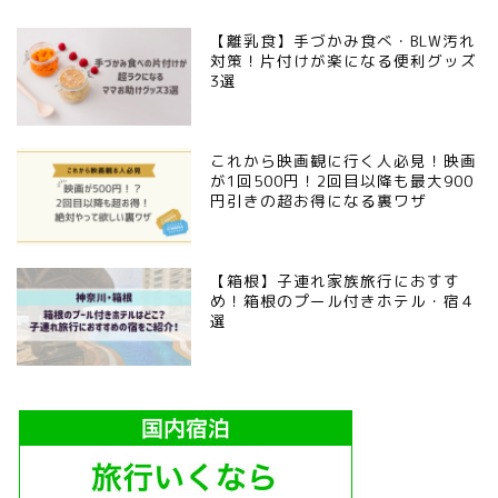
【離乳食】手づかみ食べ・BLW汚れ
対策！片付けが楽になる便利グッズ
3選
これから映画観に行く人必見！映画
が1回500円！2回目以降も最大900
円引きの超お得になる裏ワザ
【箱根】子連れ家族旅行におすす
め！箱根のプール付きホテル・宿４
選