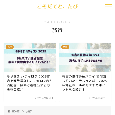
こそだてと、たび
― CATEGORY ―
旅行
旅行
旅行
モヤさま ハワイロケ 2025は
有吉の夏休みinハワイ で宿泊
地上波放送なし、DMM.TVの独
していたホテルまとめ！2025
占配信！無料で視聴出来る方
年滞在ホテルのおすすめポイ
法をご紹介！
ントもご紹介！
2025年9月9日
2025年8月31日
HOME
旅行